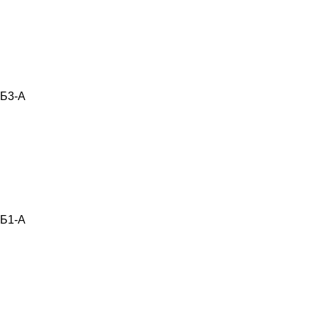
Б3-А
Б1-А