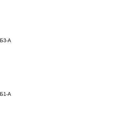
Б3-А
Б1-А