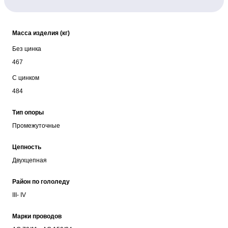
Масса изделия (кг)
Без цинка
467
С цинком
484
Тип опоры
Промежуточные
Цепность
Двухцепная
Район по гололеду
III- IV
Марки проводов