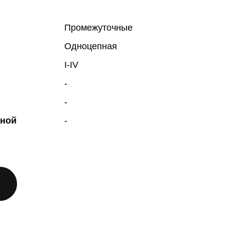
Промежуточные
Одноцепная
I-IV
-
-
жной
-