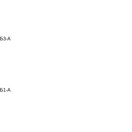
Б3-А
Б1-А