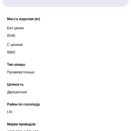
Масса изделия (кг)
Без цинка
8546
С цинком
8880
Тип опоры
Промежуточные
Цепность
Двухцепная
Район по гололеду
I-IV
Марки проводов