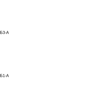
Б3-А
Б1-А