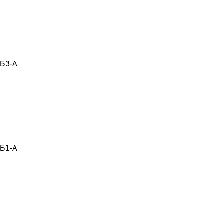
Б3-А
Б1-А