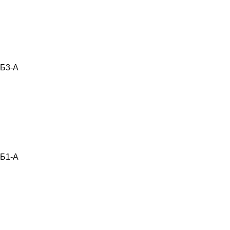
Б3-А
Б1-А