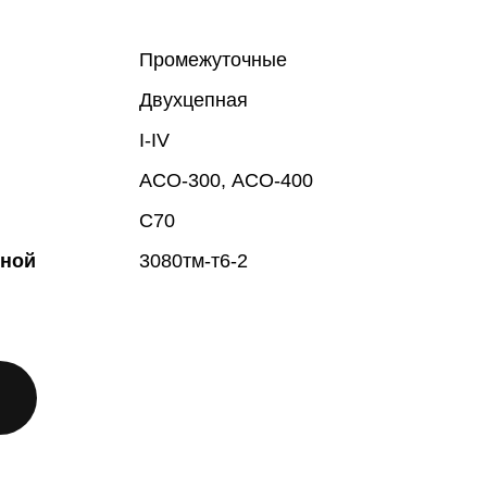
Промежуточные
Двухцепная
I-IV
АСО-300, АСО-400
С70
жной
3080тм-т6-2