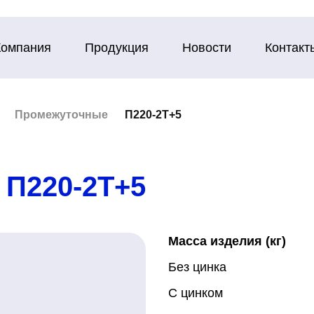
Компания
Продукция
Новости
Контакт
Промежуточные
П220-2Т+5
П220-2Т+5
Масса изделия (кг)
Без цинка
С цинком