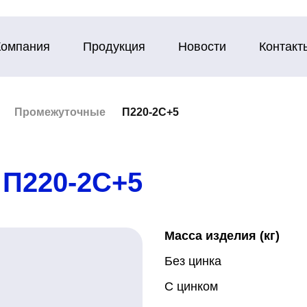
Компания
Продукция
Новости
Контакт
Промежуточные
П220-2С+5
П220-2С+5
Масса изделия (кг)
Без цинка
С цинком