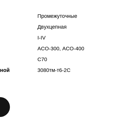
Промежуточные
Двухцепная
I-IV
АСО-300, АСО-400
С70
жной
3080тм-т6-2С