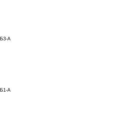
Б3-А
Б1-А