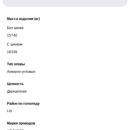
Масса изделия (кг)
Без цинка
15740
С цинком
16339
Тип опоры
Анкерно-угловые
Цепность
Двухцепная
Район по гололеду
I-IV
Марки проводов