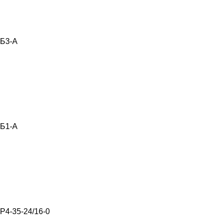
Б3-А
Б1-А
Р4-35-24/16-0