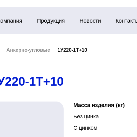
Компания
Продукция
Новости
Контакт
Анкерно-угловые
1У220-1Т+10
У220-1Т+10
Масса изделия (кг)
Без цинка
С цинком