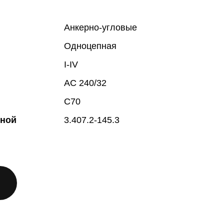
Анкерно-угловые
Одноцепная
I-IV
АС 240/32
С70
жной
3.407.2-145.3