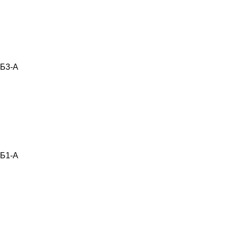
Б3-А
Б1-А