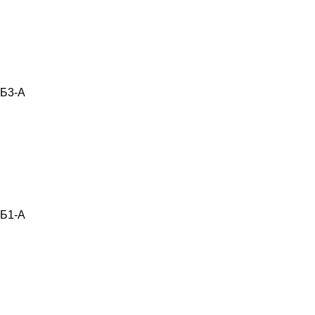
Б3-А
Б1-А