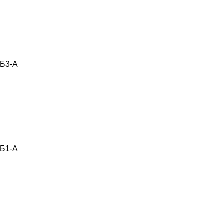
Б3-А
Б1-А