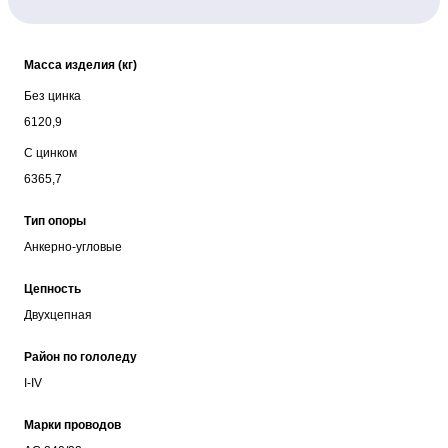
Масса изделия (кг)
Без цинка
6120,9
С цинком
6365,7
Тип опоры
Анкерно-угловые
Цепность
Двухцепная
Район по гололеду
I-IV
Марки проводов