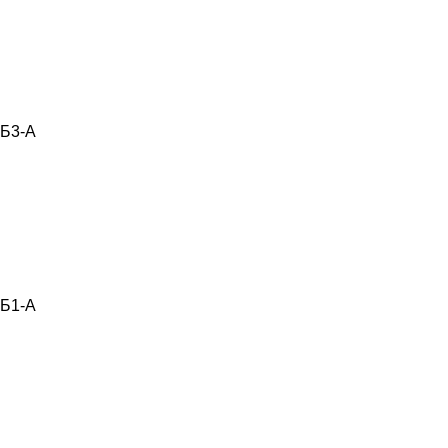
Б3-А
Б1-А