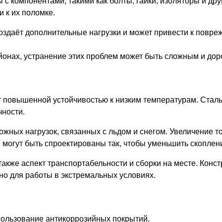
 с компонентами, такими как болты, гайки, изоляторы и д
и к их поломке.
создаёт дополнительные нагрузки и может привести к повр
йонах, устранение этих проблем может быть сложным и дор
 повышенной устойчивостью к низким температурам. Сталь
чности.
ожных нагрузок, связанных с льдом и снегом. Увеличение 
ы могут быть спроектированы так, чтобы уменьшить скоплен
акже аспект транспортабельности и сборки на месте. Конст
жно для работы в экстремальных условиях.
пользование антикоррозийных покрытий.