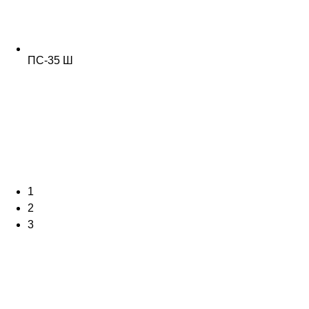
ПС-35 Ш
1
2
3